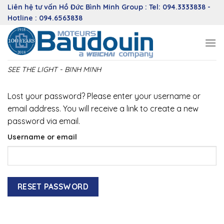
Skip
Liên hệ tư vấn Hồ Đức Bình Minh Group : Tel: 094.3333838 -
to
Hotline : 094.6563838
content
SEE THE LIGHT - BINH MINH
Lost your password? Please enter your username or
email address. You will receive a link to create a new
password via email.
Username or email
RESET PASSWORD