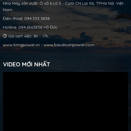
Nhà Máy sản xuất: Ô số 6 Lô 5 - Cụm CN Lai Xá, TPHà Nội. Việt
Nam
Điện thoại: 094.333.3838
Hotline: 094.6563838 Hồ Đức
Giờ làm việc: 8h - 17h
www.bmgpower.vn - www.baudouinpower.com
VIDEO MỚI NHẤT