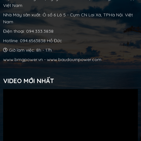
Việt Nam
Nhà Máy sản xuất: Ô số 6 Lô 5 - Cụm CN Lai Xá, TPHà Nội. Việt
Nam
Điện thoại: 094.333.3838
Hotline: 094.6563838 Hồ Đức
Giờ làm việc: 8h - 17h
www.bmgpower.vn - www.baudouinpower.com
VIDEO MỚI NHẤT