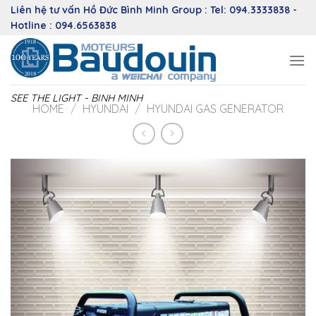
Skip
Liên hệ tư vấn Hồ Đức Bình Minh Group : Tel: 094.3333838 -
to
Hotline : 094.6563838
content
SEE THE LIGHT - BINH MINH
HOME
/
HYUNDAI
/
HYUNDAI GAS GENERATOR