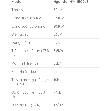
Model
Hyundai HY-11500LE
Tần số
50Hz
Công suất liên tục
8.5KW
Công suất dự phòng
9.5KW
Điện áp ra
230V
Dòng điện ra
39A
Tiêu hao nhiên liệu 75%
3.6l/h
tải
Màn hình hiển thị
LED4
Bình Nhiên Liệu
25L
Thời gian chạy liên tục
10h
50% tải
Độ ồn cách 7m/50%
77dB
tải
Điện áp DC (V/A)
12/8,3