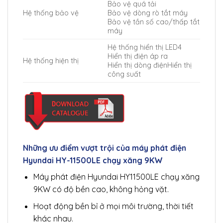
Bảo vệ quá tải
Hệ thống bảo vệ
Bảo vệ dòng rò tắt máy
Bảo vệ tần số cao/thấp tắt
máy
Hệ thống hiển thị LED4
Hiển thị điện áp ra
Hệ thống hiện thị
Hiển thị dòng điệnHiển thị
công suất
Những ưu điểm vượt trội của máy phát điện
Hyundai HY-11500LE chạy xăng 9KW
Máy phát điện Hyundai HY11500LE chạy xăng
9KW
có độ bền cao, không hỏng vặt.
Hoạt động bền bỉ ở mọi môi trường, thời tiết
khác nhau.