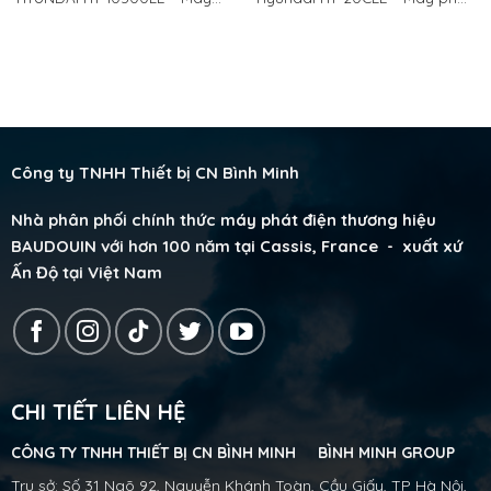
phát điện Hyundai 8kw gia
điện gia đình chạy xăng
đình văn phòng chạy xăng đề
Hyundai 2KW đề nổ.
nổ.
Công ty TNHH Thiết bị CN Bình Minh
Nhà phân phối chính thức máy phát điện thương hiệu
BAUDOUIN với hơn 100 năm tại Cassis, France - xuất xứ
Ấn Độ tại Việt Nam
CHI TIẾT LIÊN HỆ
CÔNG TY TNHH THIẾT BỊ CN BÌNH MINH BÌNH MINH GROUP
Trụ sở: Số 31 Ngõ 92, Nguyễn Khánh Toàn, Cầu Giấy, TP Hà Nội,