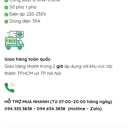
Số pha: 1 pha
Điện áp: 220-230V
Dòng điện: 39A
Giao hàng toàn quốc
Giao hàng nhanh trong 2
giờ
áp dụng với khu vực nội
thành
TP.HCM và TP. Hà Nội
HỖ TRỢ MUA NHANH
(
Từ 07:00–20:00 hàng ngày)
094.333.3838 – 094.656.3838 (Hotline – Zalo)